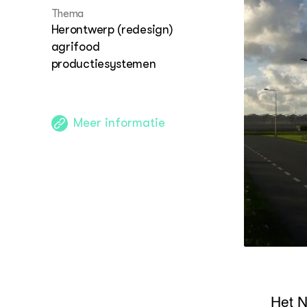
Leefomg
Leefomg
Thema
Gezond 
Herontwerp (redesign)
meerwa
Projecte
agrifood
productiesystemen
Digitali
Eigentij
Meer informatie
Nieuwe 
samenwe
Compete
onderzo
CoE Gr
Het N