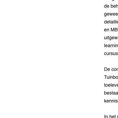
de beh
gewees
detail
en MBO)
uitgew
learni
cursus
De con
Tuinbo
toelev
bestaa
kennis
In het