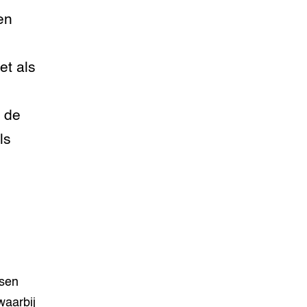
en
et als
n de
ls
ssen
waarbij