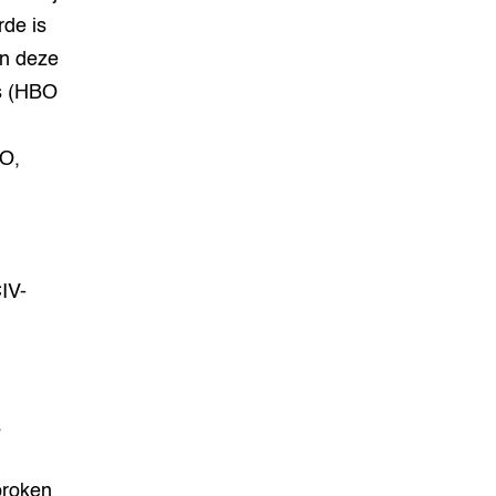
rde is
an deze
js (HBO
BO,
IV-
.
proken