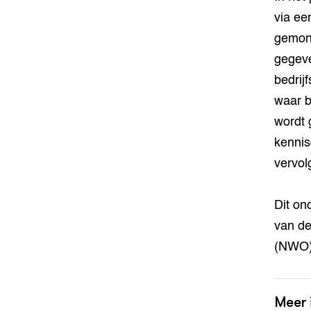
via ee
gemoni
gegeve
bedrij
waar b
wordt 
kennis
vervol
Dit on
van de
(NWO)
Meer 