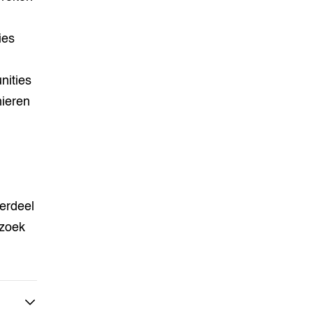
ies
nities
nieren
erdeel
rzoek