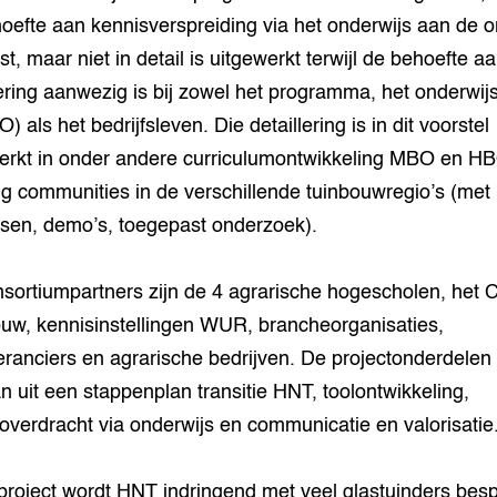
oefte aan kennisverspreiding via het onderwijs aan de o
t, maar niet in detail is uitgewerkt terwijl de behoefte a
lering aanwezig is bij zowel het programma, het onderwi
 als het bedrijfsleven. Die detaillering is in dit voorstel
erkt in onder andere curriculumontwikkeling MBO en H
ng communities in de verschillende tuinbouwregio’s (met
sen, demo’s, toegepast onderzoek).
sortiumpartners zijn de 4 agrarische hogescholen, het C
uw, kennisinstellingen WUR, brancheorganisaties,
eranciers en agrarische bedrijven. De projectonderdelen
n uit een stappenplan transitie HNT, toolontwikkeling,
overdracht via onderwijs en communicatie en valorisatie
 project wordt HNT indringend met veel glastuinders bes