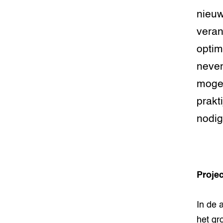
nieuw
veran
optim
neven
mogel
prakt
nodig
Projec
In de 
het gr