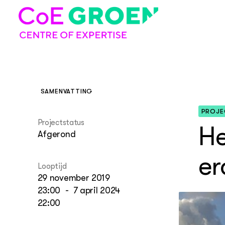
SAMENVATTING
COE GROEN
Over
PROJE
Projecten
Over Co
Alle pro
Over de 
Over de
Projectstatus
He
Expertiseclusters
Afgerond
Thema's
Visie en
Project
Expertis
De veer
er
natuurli
Looptijd
Strategi
Projecte
Expertis
29 november 2019
Nieuwe 
23:00
-
7 april 2024
voedsel
Organis
Projecte
Expertis
22:00
Vitale l
Partner
Project
Expertis