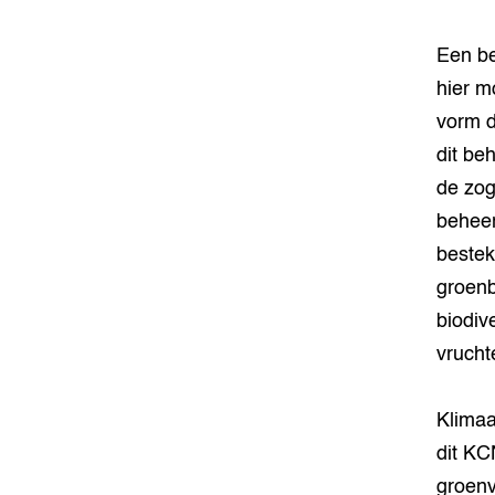
Een bel
hier m
vorm d
dit be
de zo
beheer
bestek
groenb
biodiv
vrucht
Klimaa
dit KC
groenv