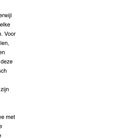
erwijl
welke
. Voor
len,
en
 deze
sch
zijn
we met
e
e