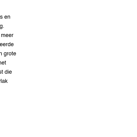
es en
g.
s meer
teerde
n grote
het
t die
lak