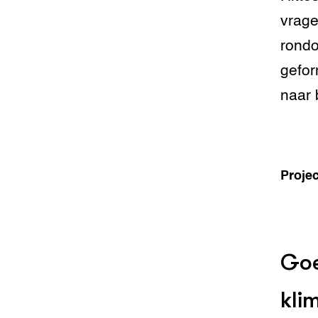
vrage
rondo
gefor
naar 
Projec
Goe
kli