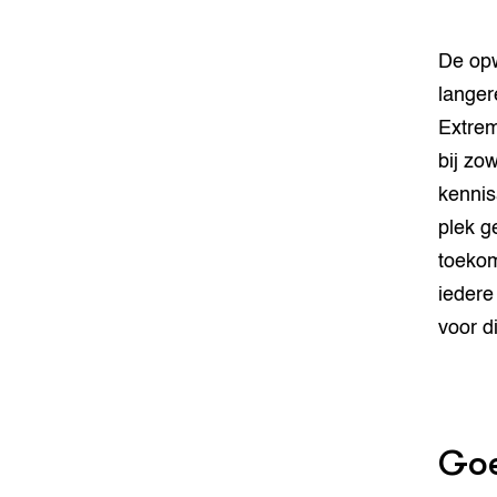
De opw
langer
Extrem
bij zo
kennis
plek g
toekom
iedere
voor d
Goe