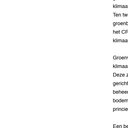
klimaa
Ten tw
groenb
het CR
klimaa
Groenv
klimaa
Deze z
gerich
beheer
bodem 
princi
Een be