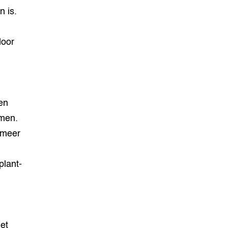
n is.
door
en
emen.
 meer
plant-
et