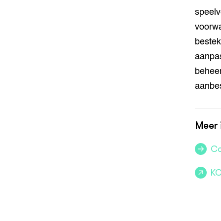
speelv
voorwa
bestek
aanpas
beheer
aanbes
Meer 
Co
KC