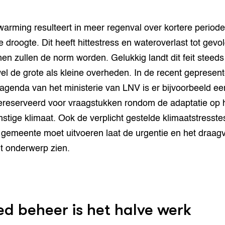
arming resulteert in meer regenval over kortere period
e droogte. Dit heeft hittestress en wateroverlast tot gevol
en zullen de norm worden. Gelukkig landt dit feit steed
wel de grote als kleine overheden. In de recent gepresen
agenda van het ministerie van LNV is er bijvoorbeeld ee
ereserveerd voor vraagstukken rondom de adaptatie op 
stige klimaat. Ook de verplicht gestelde klimaatstresstes
 gemeente moet uitvoeren laat de urgentie en het draagv
it onderwerp zien.
d beheer is het halve werk