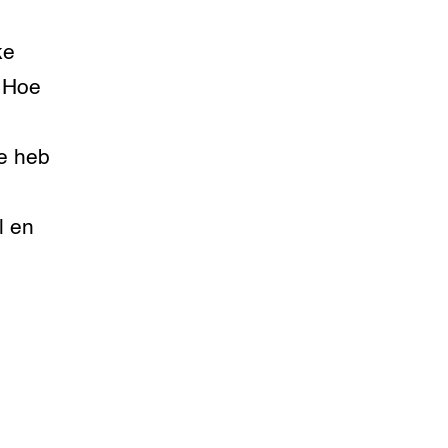
ke
? Hoe
e heb
l en