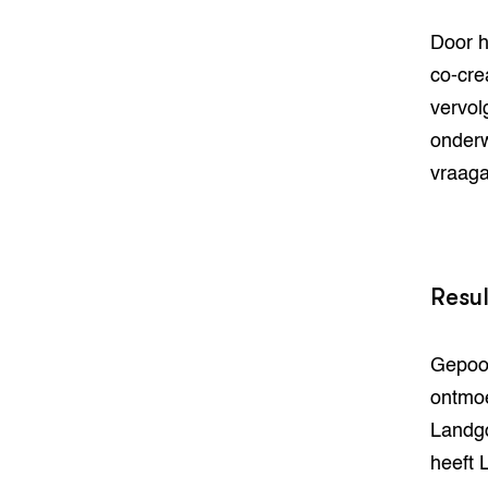
Door h
co-cre
vervol
onderw
vraaga
Resu
Gepoog
ontmoe
Landgo
heeft 