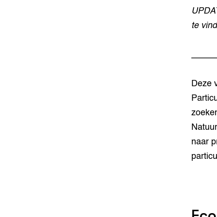
UPDATE
te vin
_____
Deze v
Partic
zoeken
Natuur
naar p
partic
Eco