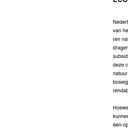
Nederl
van he
(en na
dragen
subsid
deze c
natuur
boseig
rendab
Hoewel
kunnen
één-op