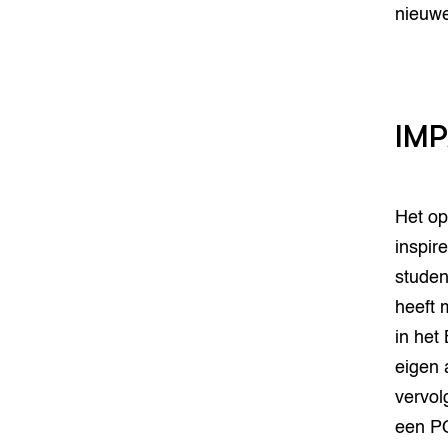
nieuw
IM
Het op
inspir
studen
heeft 
in het
eigen 
vervol
een PO