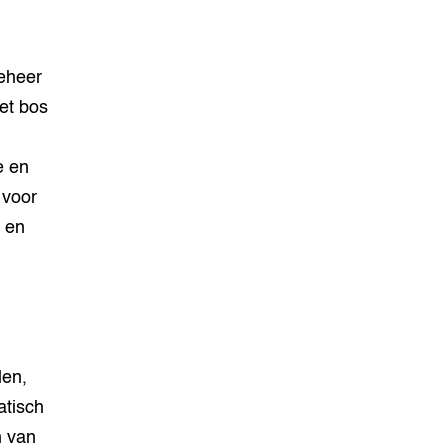
beheer
et bos
e en
 voor
s en
len,
atisch
n van