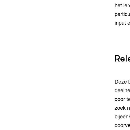
het le
partic
input 
Rel
Deze b
deelne
door t
zoek n
bijeen
doorve