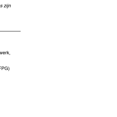
s zijn
________
twerk,
(FPG)