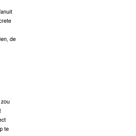
anuit
crete
en, de
 zou
t
ect
p te