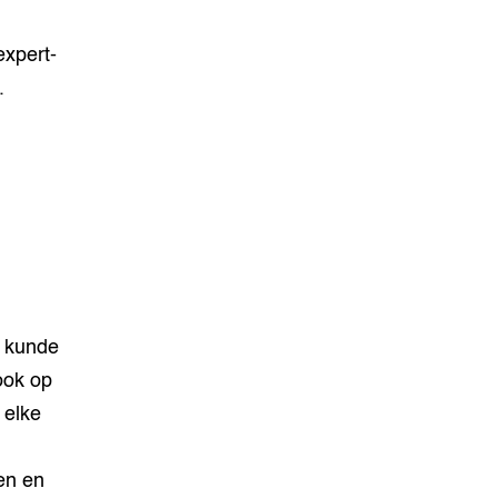
expert-
.
n kunde
ook op
 elke
en en