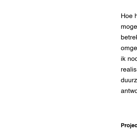
Hoe h
mogel
betre
omgev
ik no
reali
duur
antw
Projec