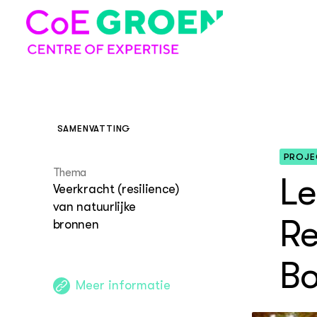
SAMENVATTING
PROJE
COE GROEN
Thema
Over
Le
Veerkracht (resilience)
Projecten
Over Co
Alle pro
Over de 
Over de
van natuurlijke
Expertiseclusters
Re
Thema's
bronnen
Visie en
Project
Expertis
De veer
natuurli
Bo
Strategi
Projecte
Expertis
Nieuwe 
Meer informatie
voedsel
Organis
Projecte
Expertis