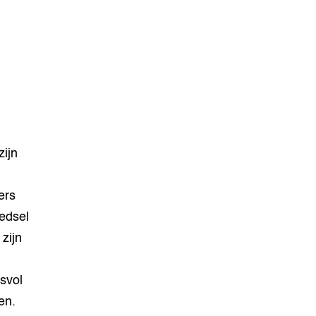
ijn
ers
edsel
zijn
svol
en.