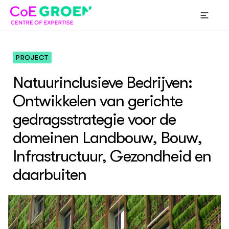
PROJECT
Natuurinclusieve Bedrijven:
Ontwikkelen van gerichte
COE GROEN
Over
gedragsstrategie voor de
Projecten
Ov
All
Ove
Ove
Expertiseclusters
domeinen Landbouw, Bouw,
Vis
Pro
Exp
De 
Str
Pro
Exp
Nie
Thema's
Infrastructuur, Gezondheid en
Org
Pro
Exp
Vit
Par
Pro
Exp
Gez
daarbuiten
Pro
Dig
Eig
Nie
ACTUEEL
Com
Nieuws
bin
Agenda