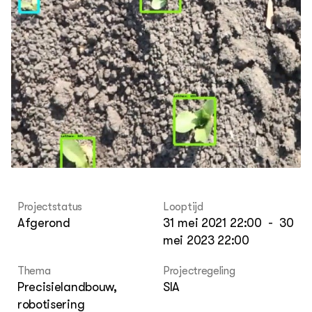
bin
Agenda
Lectoraten
Contact
Projectstatus
Looptijd
Afgerond
31 mei 2021 22:00
-
30
mei 2023 22:00
Thema
Projectregeling
Precisielandbouw,
SIA
robotisering