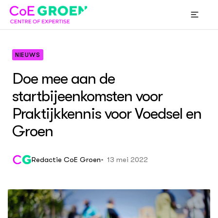
NIEUWS
Doe mee aan de
startbijeenkomsten voor
Praktijkkennis voor Voedsel en
COE GROEN
Over
Groen
Projecten
Ov
All
Ove
Ove
Expertiseclusters
Vis
Pro
Exp
De 
Str
Pro
Exp
Nie
Thema's
13 mei 2022
Redactie CoE Groen
Org
Pro
Exp
Vit
Par
Pro
Exp
Gez
Pro
Dig
Eig
Nie
ACTUEEL
Com
Nieuws