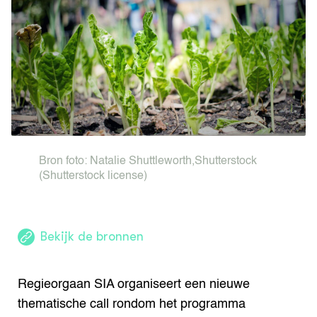
bin
Agenda
Lectoraten
Contact
Bron foto:
Natalie Shuttleworth
,
Shutterstock
(Shutterstock license)
Bekijk de bronnen
Regieorgaan SIA organiseert een nieuwe
thematische call rondom het programma