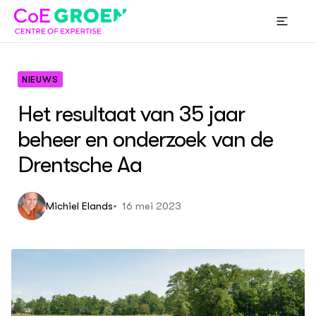
NIEUWS
Het resultaat van 35 jaar
beheer en onderzoek van de
Drentsche Aa
COE GROEN
Over
Projecten
16 mei 2023
Michiel Elands
Ov
All
Ove
Ove
Expertiseclusters
Vis
Pro
Exp
De 
Str
Pro
Exp
Nie
Thema's
Org
Pro
Exp
Vit
Par
Pro
Exp
Gez
Pro
Dig
Eig
Nie
ACTUEEL
Com